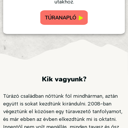
utakhoz.
TÚRANAPLÓ
Kik vagyunk?
Túrázó családban nőttünk föl mindhárman, aztán
együtt is sokat kezdtünk kirándulni. 2008-ban
végeztünk el közösen egy túravezető tanfolyamot,
és már ebben az évben elkezdtünk mi is oktatni.
Innentől nem volt megállás, minden tavasz és ősz