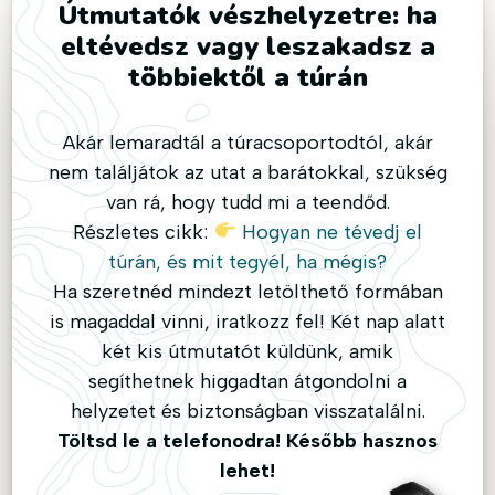
Útmutatók vészhelyzetre: ha
eltévedsz vagy leszakadsz a
többiektől a túrán
Akár lemaradtál a túracsoportodtól, akár
nem találjátok az utat a barátokkal, szükség
van rá, hogy tudd mi a teendőd.
Részletes cikk:
Hogyan ne tévedj el
túrán, és mit tegyél, ha mégis?
Ha szeretnéd mindezt letölthető formában
is magaddal vinni, iratkozz fel! Két nap alatt
két kis útmutatót küldünk, amik
segíthetnek higgadtan átgondolni a
helyzetet és biztonságban visszatalálni.
Töltsd le a telefonodra! Később hasznos
lehet!