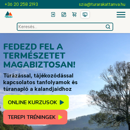
+36 20 258 2193
szia@turarakattanva.hu
keresés
az
oldalon
FEDEZD FEL A
TERMÉSZETET
MAGABIZTOSAN!
Túrázással, tájékozódással
kapcsolatos tanfolyamok és
túranapló a kalandjaidhoz
ONLINE KURZUSOK
TEREPI TRÉNINGEK