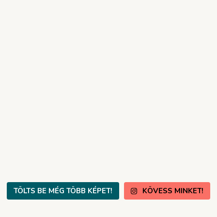
TÖLTS BE MÉG TÖBB KÉPET!
KÖVESS MINKET!