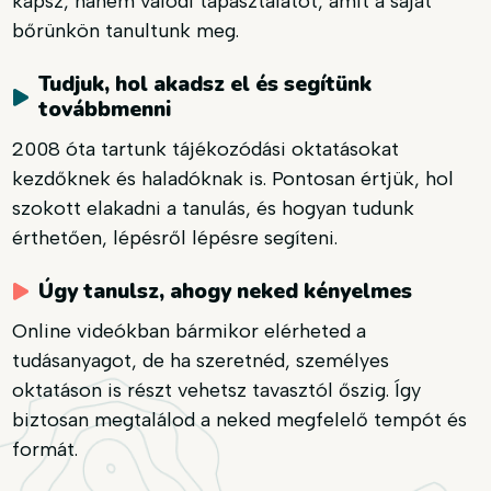
kapsz, hanem valódi tapasztalatot, amit a saját
bőrünkön tanultunk meg.
Tudjuk, hol akadsz el és segítünk
továbbmenni
2008 óta tartunk tájékozódási oktatásokat
kezdőknek és haladóknak is. Pontosan értjük, hol
szokott elakadni a tanulás, és hogyan tudunk
érthetően, lépésről lépésre segíteni.
Úgy tanulsz, ahogy neked kényelmes
Online videókban bármikor elérheted a
tudásanyagot, de ha szeretnéd, személyes
oktatáson is részt vehetsz tavasztól őszig. Így
biztosan megtalálod a neked megfelelő tempót és
formát.