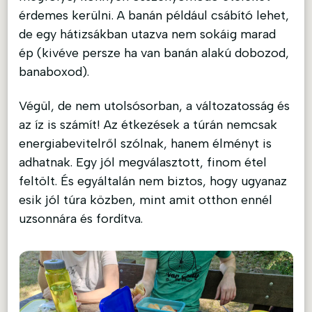
érdemes kerülni. A banán például csábító lehet,
de egy hátizsákban utazva nem sokáig marad
ép (kivéve persze ha van banán alakú dobozod,
banaboxod).
Végül, de nem utolsósorban, a változatosság és
az íz is számít! Az étkezések a túrán nemcsak
energiabevitelről szólnak, hanem élményt is
adhatnak. Egy jól megválasztott, finom étel
feltölt. És egyáltalán nem biztos, hogy ugyanaz
esik jól túra közben, mint amit otthon ennél
uzsonnára és fordítva.