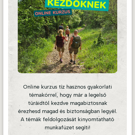
Online kurzus tíz hasznos gyakorlati
témakörrel, hogy már a legelső
túráidtól kezdve magabiztosnak
érezhesd magad és biztonságban legyél.
A témák feldolgozását kinyomtatható
munkafüzet segíti!