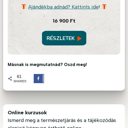
Ajándékba adnád? Kattints ide
!
16 900
Ft
RÉSZLETEK
Másnak is megmutatnád? Oszd meg!
61
SHARES
Online kurzusok
Ismerd meg a természetjárás és a tájékozódás
alapjait könnyen érthető online