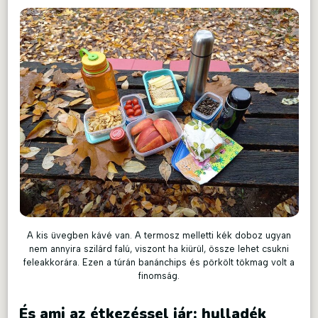
A kis üvegben kávé van. A termosz melletti kék doboz ugyan
nem annyira szilárd falú, viszont ha kiürül, össze lehet csukni
feleakkorára. Ezen a túrán banánchips és pörkölt tökmag volt a
finomság.
És ami az étkezéssel jár: hulladék