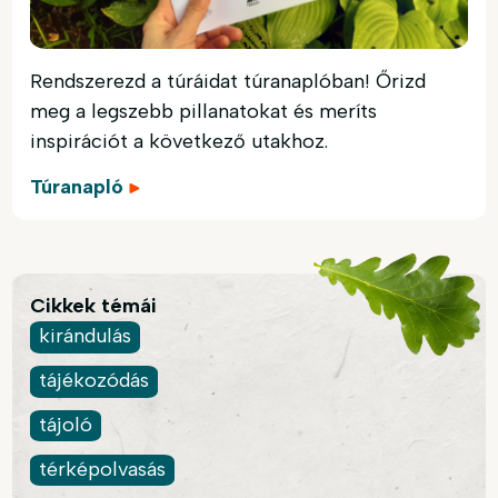
Rendszerezd a túráidat túranaplóban! Őrizd
meg a legszebb pillanatokat és meríts
inspirációt a következő utakhoz.
Túranapló
Cikkek témái
kirándulás
tájékozódás
tájoló
térképolvasás