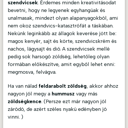
szendvicsek
. Érdemes minden kreativitásodat
bevetni, hogy ne legyenek egyhangúak és
unalmasak, mindezt olyan alapanyagokból, ami
nem okoz szendvics-katasztrófát a táskában.
Nekünk leginkább az állagok keverése jött be:
magos kenyér, sajt és körte, szendvicskrém és
nachos, lágysajt és dió. A szendvicsek mellé
pedig sok harsogó zöldség, lehetőleg olyan
formában előkészítve, amit egyből lehet enni:
megmosva, felvágva.
Ha van nálad
feldarabolt zöldség
, akkor ahhoz
nagyon jól megy a
hummusz
vagy más
zöldségkence
. (Persze ezt már nagyon jól
záródó, de azért széles nyakú edényben jó
vinni. )