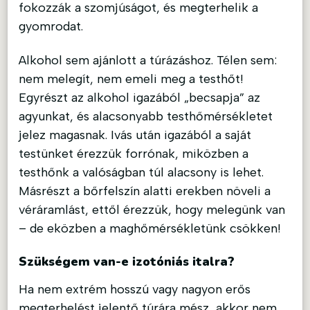
fokozzák a szomjúságot, és megterhelik a
gyomrodat.
Alkohol sem ajánlott a túrázáshoz. Télen sem:
nem melegít, nem emeli meg a testhőt!
Egyrészt az alkohol igazából „becsapja” az
agyunkat, és alacsonyabb testhőmérsékletet
jelez magasnak. Ivás után igazából a saját
testünket érezzük forrónak, miközben a
testhőnk a valóságban túl alacsony is lehet.
Másrészt a bőrfelszín alatti erekben növeli a
véráramlást, ettől érezzük, hogy melegünk van
– de eközben a maghőmérsékletünk csökken!
Szükségem van-e izotóniás italra?
Ha nem extrém hosszú vagy nagyon erős
megterhelést jelentő túrára mész, akkor nem.