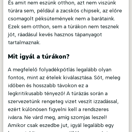
És amit nem eszünk otthon, azt nem viszünk
túrára sem, például a zacskós chipsek, az előre
csomagolt péksütemények nem a barátaink.
Ezek sem otthon, sem a túrákon nem tesznek
jót, ráadásul kevés hasznos tápanyagot
tartalmaznak.
Mit igyál a túrákon?
A megfelelő folyadékpótlás legalább olyan
fontos, mint az ételek kiválasztása. Sőt, meleg
időben és hosszabb távokon ez a
legkritikusabb tényező! A túrázás során a
szervezetünk rengeteg vizet veszít izzadással,
ezért különösen figyelni kell a rendszeres
ivásra. Ne várd meg, amíg szomjas leszel!
Amikor csak eszedbe jut, igyál legalább egy