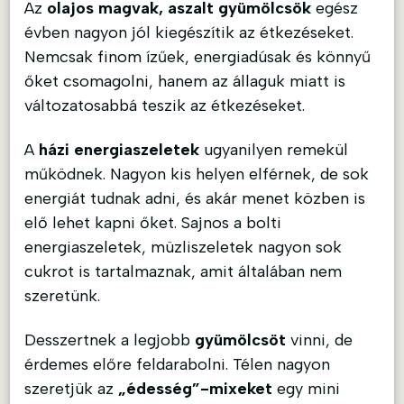
Az
olajos magvak, aszalt gyümölcsök
egész
évben nagyon jól kiegészítik az étkezéseket.
Nemcsak finom ízűek, energiadúsak és könnyű
őket csomagolni, hanem az állaguk miatt is
változatosabbá teszik az étkezéseket.
A
házi energiaszeletek
ugyanilyen remekül
működnek. Nagyon kis helyen elférnek, de sok
energiát tudnak adni, és akár menet közben is
elő lehet kapni őket. Sajnos a bolti
energiaszeletek, müzliszeletek nagyon sok
cukrot is tartalmaznak, amit általában nem
szeretünk.
Desszertnek a legjobb
gyümölcsöt
vinni, de
érdemes előre feldarabolni. Télen nagyon
szeretjük az
„édesség”-mixeket
egy mini