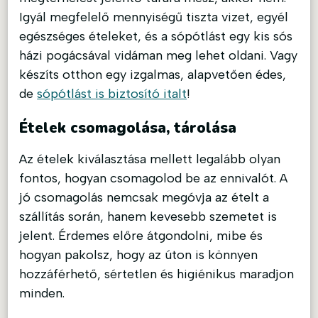
Igyál megfelelő mennyiségű tiszta vizet, egyél
egészséges ételeket, és a sópótlást egy kis sós
házi pogácsával vidáman meg lehet oldani. Vagy
készíts otthon egy izgalmas, alapvetően édes,
de
sópótlást is biztosító italt
!
Ételek csomagolása, tárolása
Az ételek kiválasztása mellett legalább olyan
fontos, hogyan csomagolod be az ennivalót. A
jó csomagolás nemcsak megóvja az ételt a
szállítás során, hanem kevesebb szemetet is
jelent. Érdemes előre átgondolni, mibe és
hogyan pakolsz, hogy az úton is könnyen
hozzáférhető, sértetlen és higiénikus maradjon
minden.