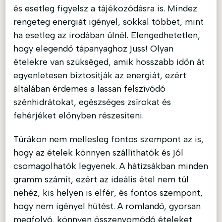
és esetleg figyelsz a tájékozódásra is. Mindez
rengeteg energiát igényel, sokkal többet, mint
ha esetleg az irodában ülnél. Elengedhetetlen,
hogy elegendő tápanyaghoz juss! Olyan
ételekre van szükséged, amik hosszabb időn át
egyenletesen biztosítják az energiát, ezért
általában érdemes a lassan felszívódó
szénhidrátokat, egészséges zsírokat és
fehérjéket előnyben részesíteni.
Túrákon nem mellesleg fontos szempont az is,
hogy az ételek könnyen szállíthatók és jól
csomagolhatók legyenek. A hátizsákban minden
gramm számít, ezért az ideális étel nem túl
nehéz, kis helyen is elfér, és fontos szempont,
hogy nem igényel hűtést. A romlandó, gyorsan
megfolyó, könnyen összenyomódó ételeket