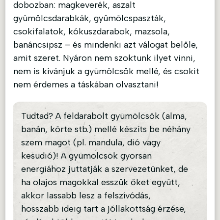
dobozban: magkeverék, aszalt
gyümölcsdarabkák, gyümölcspaszták,
csokifalatok, kókuszdarabok, mazsola,
banáncsipsz – és mindenki azt válogat belőle,
amit szeret. Nyáron nem szoktunk ilyet vinni,
nem is kívánjuk a gyümölcsök mellé, és csokit
nem érdemes a táskában olvasztani!
Tudtad? A feldarabolt gyümölcsök (alma,
banán, körte stb.) mellé készíts be néhány
szem magot (pl. mandula, dió vagy
kesudió)! A gyümölcsök gyorsan
energiához juttatják a szervezetünket, de
ha olajos magokkal esszük őket együtt,
akkor lassabb lesz a felszívódás,
hosszabb ideig tart a jóllakottság érzése,