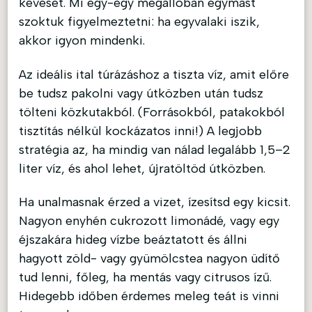
keveset. Mi egy-egy megállóban egymást
szoktuk figyelmeztetni: ha egyvalaki iszik,
akkor igyon mindenki.
Az ideális ital túrázáshoz a tiszta víz, amit előre
be tudsz pakolni vagy útközben után tudsz
tölteni közkutakból. (Forrásokból, patakokból
tisztítás nélkül kockázatos inni!) A legjobb
stratégia az, ha mindig van nálad legalább 1,5–2
liter víz, és ahol lehet, újratöltöd útközben.
Ha unalmasnak érzed a vizet, ízesítsd egy kicsit.
Nagyon enyhén cukrozott limonádé, vagy egy
éjszakára hideg vízbe beáztatott és állni
hagyott zöld- vagy gyümölcstea nagyon üdítő
tud lenni, főleg, ha mentás vagy citrusos ízű.
Hidegebb időben érdemes meleg teát is vinni