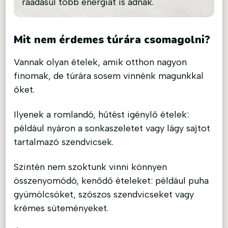
ráadásul több energiát is adnak.
Mit nem érdemes túrára csomagolni?
Vannak olyan ételek, amik otthon nagyon
finomak, de túrára sosem vinnénk magunkkal
őket.
Ilyenek a romlandó, hűtést igénylő ételek:
például nyáron a sonkaszeletet vagy lágy sajtot
tartalmazó szendvicsek.
Szintén nem szoktunk vinni könnyen
összenyomódó, kenődő ételeket: például puha
gyümölcsöket, szószos szendvicseket vagy
krémes süteményeket.