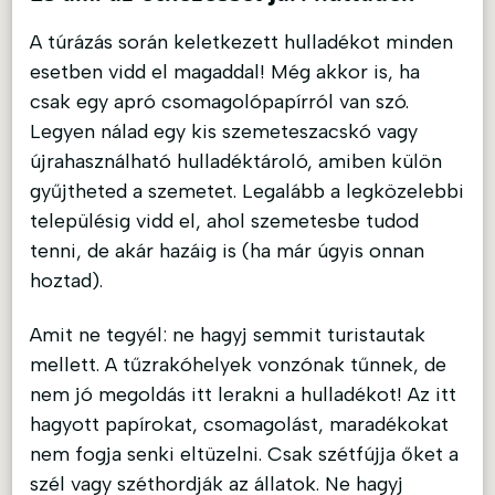
A túrázás során keletkezett hulladékot minden
esetben vidd el magaddal! Még akkor is, ha
csak egy apró csomagolópapírról van szó.
Legyen nálad egy kis szemeteszacskó vagy
újrahasználható hulladéktároló, amiben külön
gyűjtheted a szemetet. Legalább a legközelebbi
településig vidd el, ahol szemetesbe tudod
tenni, de akár hazáig is (ha már úgyis onnan
hoztad).
Amit ne tegyél: ne hagyj semmit turistautak
mellett. A tűzrakóhelyek vonzónak tűnnek, de
nem jó megoldás itt lerakni a hulladékot! Az itt
hagyott papírokat, csomagolást, maradékokat
nem fogja senki eltüzelni. Csak szétfújja őket a
szél vagy széthordják az állatok. Ne hagyj