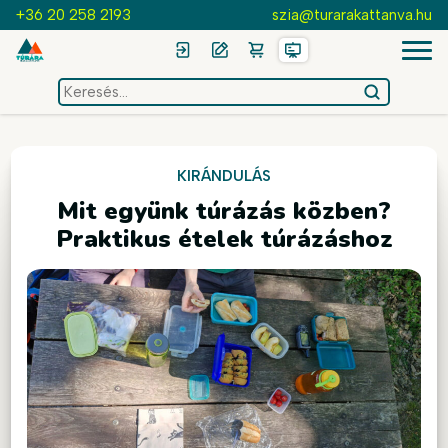
+36 20 258 2193
szia@turarakattanva.hu
keresés
az
oldalon
KIRÁNDULÁS
Mit együnk túrázás közben?
Praktikus ételek túrázáshoz