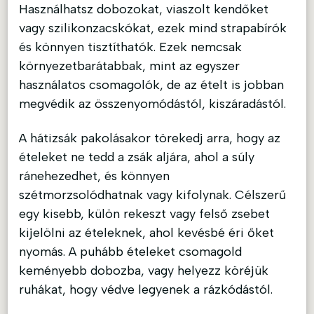
Használhatsz dobozokat, viaszolt kendőket
vagy szilikonzacskókat, ezek mind strapabírók
és könnyen tisztíthatók. Ezek nemcsak
környezetbarátabbak, mint az egyszer
használatos csomagolók, de az ételt is jobban
megvédik az összenyomódástól, kiszáradástól.
A hátizsák pakolásakor törekedj arra, hogy az
ételeket ne tedd a zsák aljára, ahol a súly
ránehezedhet, és könnyen
szétmorzsolódhatnak vagy kifolynak. Célszerű
egy kisebb, külön rekeszt vagy felső zsebet
kijelölni az ételeknek, ahol kevésbé éri őket
nyomás. A puhább ételeket csomagold
keményebb dobozba, vagy helyezz köréjük
ruhákat, hogy védve legyenek a rázkódástól.