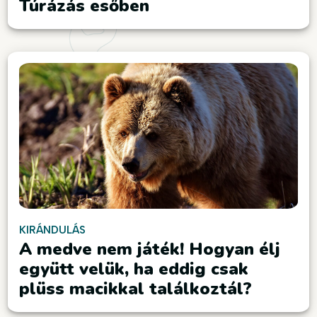
Túrázás esőben
KIRÁNDULÁS
A medve nem játék! Hogyan élj
együtt velük, ha eddig csak
plüss macikkal találkoztál?