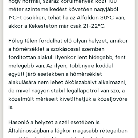
hogy normál, száraz körülmények közt 100
méter szintemelkedést követően nagyjából
1°C-t csökken, tehát ha az Alföldön 30°C van,
akkor a Kékestetőn már csak 21-22°C.
Főleg télen fordulhat elő olyan helyzet, amikor
a hőmérséklet a szokásossal szemben
fordítottan alakul: ilyenkor lent hidegebb, fent
melegebb van. Az ilyen, többnyire köddel
együtt járó esetekben a hőmérséklet
alakulására nem lehet ökölszabályt alkalmazni,
de mivel nagyon stabil légállapotról van szó, a
közelmúlt méréseit kivetíthetjük a közeljövőre
is.
Hasonló a helyzet a szél esetében is.
Általánosságban a légkör magasabb rétegeiben