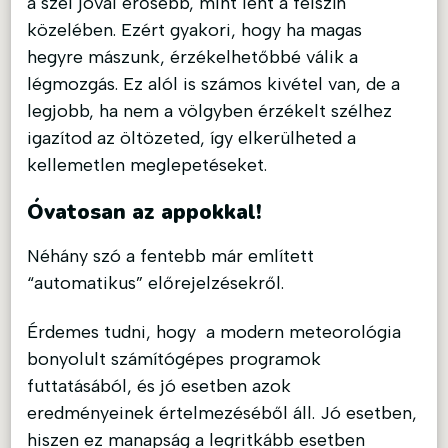
a szél jóval erősebb, mint lent a felszín
közelében. Ezért gyakori, hogy ha magas
hegyre mászunk, érzékelhetőbbé válik a
légmozgás. Ez alól is számos kivétel van, de a
legjobb, ha nem a völgyben érzékelt szélhez
igazítod az öltözeted, így elkerülheted a
kellemetlen meglepetéseket.
Óvatosan az appokkal!
Néhány szó a fentebb már említett
“automatikus” előrejelzésekről.
Érdemes tudni, hogy a modern meteorológia
bonyolult számítógépes programok
futtatásából, és jó esetben azok
eredményeinek értelmezéséből áll. Jó esetben,
hiszen ez manapság a legritkább esetben