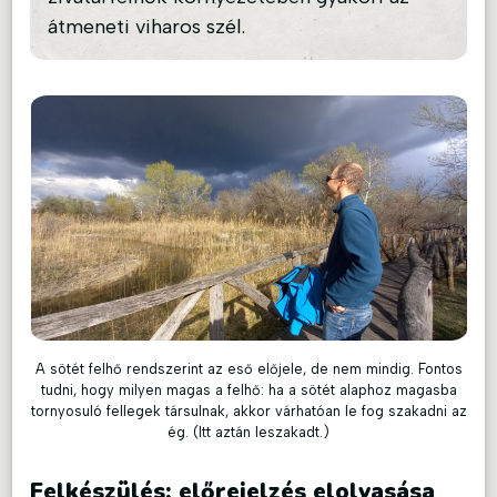
átmeneti viharos szél.
A sötét felhő rendszerint az eső előjele, de nem mindig. Fontos
tudni, hogy milyen magas a felhő: ha a sötét alaphoz magasba
tornyosuló fellegek társulnak, akkor várhatóan le fog szakadni az
ég. (Itt aztán leszakadt.)
Felkészülés: előrejelzés elolvasása