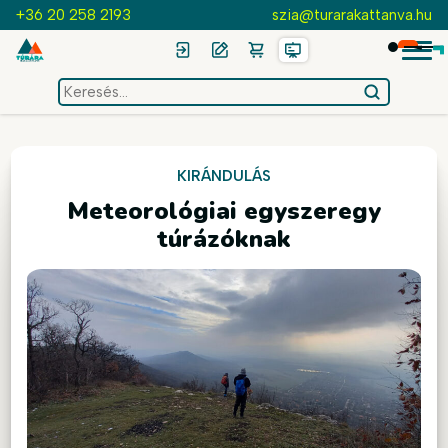
+36 20 258 2193
szia@turarakattanva.hu
keresés
az
oldalon
KIRÁNDULÁS
Meteorológiai egyszeregy
túrázóknak