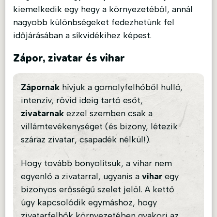
kiemelkedik egy hegy a környezetéből, annál
nagyobb különbségeket fedezhetünk fel
időjárásában a síkvidékihez képest.
Zápor, zivatar és vihar
Zápornak
hívjuk a gomolyfelhőből hulló,
intenzív, rövid ideig tartó esőt,
zivatarnak
ezzel szemben csak a
villámtevékenységet (és bizony, létezik
száraz zivatar, csapadék nélkül!).
Hogy tovább bonyolítsuk, a vihar nem
egyenlő a zivatarral, ugyanis a
vihar
egy
bizonyos erősségű szelet jelöl. A kettő
úgy kapcsolódik egymáshoz, hogy
zivatarfelhők környezetében gyakori az