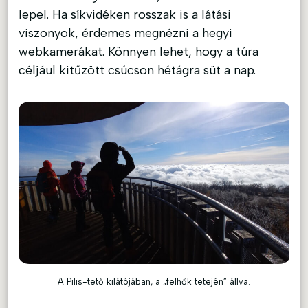
lepel. Ha síkvidéken rosszak is a látási
viszonyok, érdemes megnézni a hegyi
webkamerákat. Könnyen lehet, hogy a túra
céljául kitűzött csúcson hétágra süt a nap.
A Pilis-tető kilátójában, a „felhők tetején” állva.