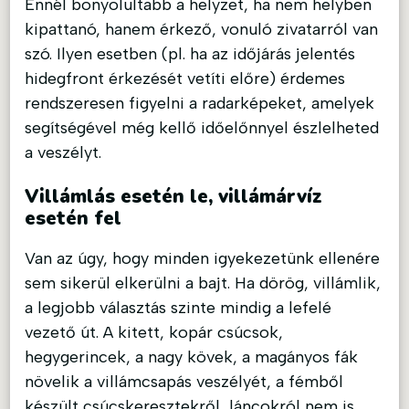
Ennél bonyolultabb a helyzet, ha nem helyben
kipattanó, hanem érkező, vonuló zivatarról van
szó. Ilyen esetben (pl. ha az időjárás jelentés
hidegfront érkezését vetíti előre) érdemes
rendszeresen figyelni a radarképeket, amelyek
segítségével még kellő időelőnnyel észlelheted
a veszélyt.
Villámlás esetén le, villámárvíz
esetén fel
Van az úgy, hogy minden igyekezetünk ellenére
sem sikerül elkerülni a bajt. Ha dörög, villámlik,
a legjobb választás szinte mindig a lefelé
vezető út. A kitett, kopár csúcsok,
hegygerincek, a nagy kövek, a magányos fák
növelik a villámcsapás veszélyét, a fémből
készült csúcskeresztekről, láncokról nem is