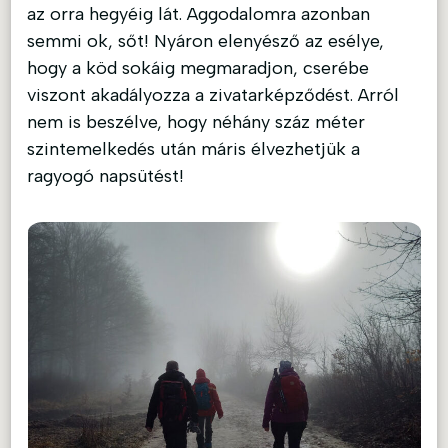
az orra hegyéig lát. Aggodalomra azonban
semmi ok, sőt! Nyáron elenyésző az esélye,
hogy a köd sokáig megmaradjon, cserébe
viszont akadályozza a zivatarképződést. Arról
nem is beszélve, hogy néhány száz méter
szintemelkedés után máris élvezhetjük a
ragyogó napsütést!