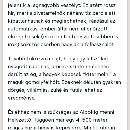
jelentik a legnagyobb veszélyt. Ez azért rossz
hír, mert a zivatarfelhők néhány tíz perc alatt
kipattanhatnak és meglephetnek, ráadásul az
automatikus, ember által nem ellenőrzött
előrejelzések (erről lentebb részletesebben is
írok) sokszor cserben hagyják a felhasználót.
Tovább fokozza a bajt, hogy egy látszólag
nyugodt napon is, amikor szinte mindenhol
derült az ég, a hegyek képesek “kitermelni” a
maguk gomolyfelhőit. Ezeknek délután gyakran
dörgés, villámlás, zuhé és futás lehet az
eredménye.
És ehhez nem is szükséges az Alpokig menni!
Helyzettől függően már egy 4-500 méter
magas hazai hegy is képes erre. Minél jobban