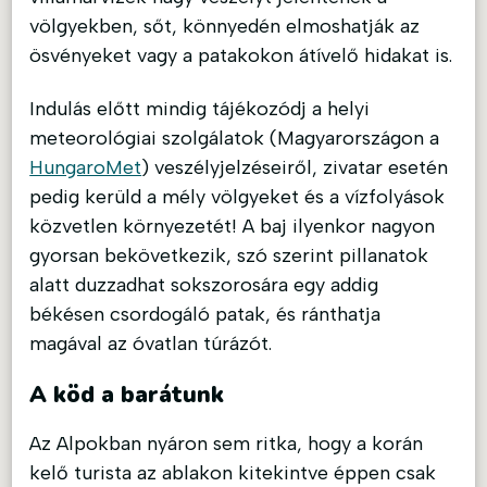
völgyekben, sőt, könnyedén elmoshatják az
ösvényeket vagy a patakokon átívelő hidakat is.
Indulás előtt mindig tájékozódj a helyi
meteorológiai szolgálatok (Magyarországon a
HungaroMet
) veszélyjelzéseiről, zivatar esetén
pedig kerüld a mély völgyeket és a vízfolyások
közvetlen környezetét! A baj ilyenkor nagyon
gyorsan bekövetkezik, szó szerint pillanatok
alatt duzzadhat sokszorosára egy addig
békésen csordogáló patak, és ránthatja
magával az óvatlan túrázót.
A köd a barátunk
Az Alpokban nyáron sem ritka, hogy a korán
kelő turista az ablakon kitekintve éppen csak