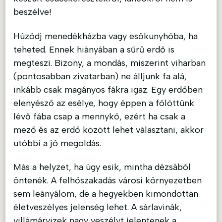
beszélve!
Húzódj menedékházba vagy esőkunyhóba, ha
teheted. Ennek hiányában a sűrű erdő is
megteszi. Bizony, a mondás, miszerint viharban
(pontosabban zivatarban) ne álljunk fa alá,
inkább csak magányos fákra igaz. Egy erdőben
elenyésző az esélye, hogy éppen a fölöttünk
lévő fába csap a mennykő, ezért ha csak a
mező és az erdő között lehet választani, akkor
utóbbi a jó megoldás.
Más a helyzet, ha úgy esik, mintha dézsából
öntenék. A felhőszakadás városi környezetben
sem leányálom, de a hegyekben kimondottan
életveszélyes jelenség lehet. A sárlavinák,
villámárvizek nagy veszélyt jelentenek a