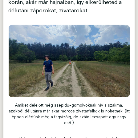
korán, akár már hajnalban, így elkerülheted a
délutáni záporokat, zivatarokat.
Amiket délelőtt még szépidő-gomolyoknak hív a szakma,
azokból délutánra már akár morcos zivatarfelhők is nőhetnek. (Itt
éppen elértünk még a fagyizóig, de aztán lecsapott egy nagy
eső.)