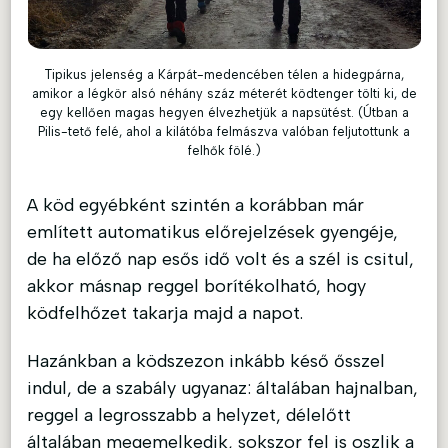
Tipikus jelenség a Kárpát-medencében télen a hidegpárna,
amikor a légkör alsó néhány száz méterét ködtenger tölti ki, de
egy kellően magas hegyen élvezhetjük a napsütést. (Útban a
Pilis-tető felé, ahol a kilátóba felmászva valóban feljutottunk a
felhők fölé.)
A köd egyébként szintén a korábban már
említett automatikus előrejelzések gyengéje,
de ha előző nap esős idő volt és a szél is csitul,
akkor másnap reggel borítékolható, hogy
ködfelhőzet takarja majd a napot.
Hazánkban a ködszezon inkább késő ősszel
indul, de a szabály ugyanaz: általában hajnalban,
reggel a legrosszabb a helyzet, délelőtt
általában megemelkedik, sokszor fel is oszlik a