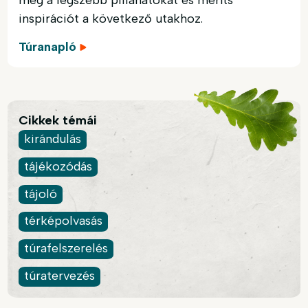
inspirációt a következő utakhoz.
Túranapló
Cikkek témái
kirándulás
tájékozódás
tájoló
térképolvasás
túrafelszerelés
túratervezés