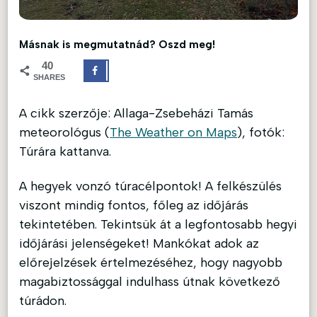
Másnak is megmutatnád? Oszd meg!
40
SHARES
A cikk szerzője: Allaga-Zsebeházi Tamás
meteorológus (
The Weather on Maps
), fotók:
Túrára kattanva.
A hegyek vonzó túracélpontok! A felkészülés
viszont mindig fontos, főleg az időjárás
tekintetében. Tekintsük át a legfontosabb hegyi
időjárási jelenségeket! Mankókat adok az
előrejelzések értelmezéséhez, hogy nagyobb
magabiztossággal indulhass útnak következő
túrádon.