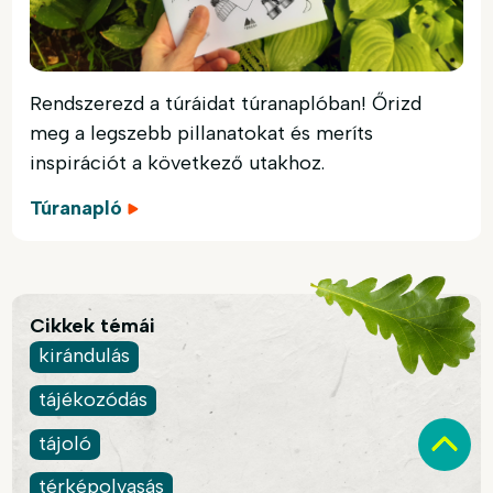
Rendszerezd a túráidat túranaplóban! Őrizd
meg a legszebb pillanatokat és meríts
inspirációt a következő utakhoz.
Túranapló
Cikkek témái
kirándulás
tájékozódás
tájoló
térképolvasás