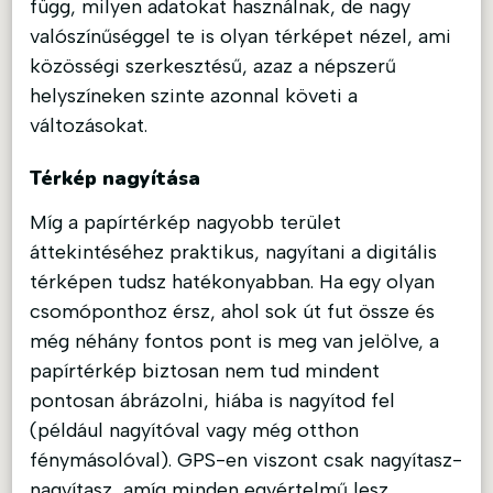
függ, milyen adatokat használnak, de nagy
valószínűséggel te is olyan térképet nézel, ami
közösségi szerkesztésű, azaz a népszerű
helyszíneken szinte azonnal követi a
változásokat.
Térkép nagyítása
Míg a papírtérkép nagyobb terület
áttekintéséhez praktikus, nagyítani a digitális
térképen tudsz hatékonyabban. Ha egy olyan
csomóponthoz érsz, ahol sok út fut össze és
még néhány fontos pont is meg van jelölve, a
papírtérkép biztosan nem tud mindent
pontosan ábrázolni, hiába is nagyítod fel
(például nagyítóval vagy még otthon
fénymásolóval). GPS-en viszont csak nagyítasz-
nagyítasz, amíg minden egyértelmű lesz.