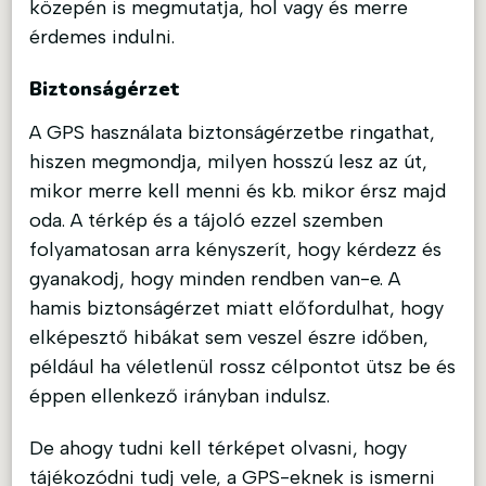
közepén is megmutatja, hol vagy és merre
érdemes indulni.
Biztonságérzet
A GPS használata biztonságérzetbe ringathat,
hiszen megmondja, milyen hosszú lesz az út,
mikor merre kell menni és kb. mikor érsz majd
oda. A térkép és a tájoló ezzel szemben
folyamatosan arra kényszerít, hogy kérdezz és
gyanakodj, hogy minden rendben van-e. A
hamis biztonságérzet miatt előfordulhat, hogy
elképesztő hibákat sem veszel észre időben,
például ha véletlenül rossz célpontot ütsz be és
éppen ellenkező irányban indulsz.
De ahogy tudni kell térképet olvasni, hogy
tájékozódni tudj vele, a GPS-eknek is ismerni