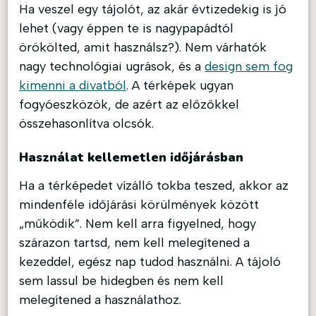
Ha veszel egy tájolót, az akár évtizedekig is jó
lehet (vagy éppen te is nagypapádtól
örökölted, amit használsz?). Nem várhatók
nagy technológiai ugrások, és a
design sem fog
kimenni a divatból
. A térképek ugyan
fogyóeszközök, de azért az előzőkkel
összehasonlítva olcsók.
Használat kellemetlen időjárásban
Ha a térképedet vízálló tokba teszed, akkor az
mindenféle időjárási körülmények között
„működik”. Nem kell arra figyelned, hogy
szárazon tartsd, nem kell melegítened a
kezeddel, egész nap tudod használni. A tájoló
sem lassul be hidegben és nem kell
melegítened a használathoz.