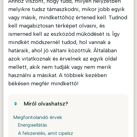
Ahhoz viszont, hogy tudd, milyen helyzetben
melyikre tudsz támaszkodni, mikor jobb egyik
vagy másik, mindkettőhöz értened kell. Tudnod
kell magabiztosan térképet olvasni, és
ismerned kell az eszközöd működését is. Így
mindkét módszernél tudod, hol vannak a
határaik, ahol jó váltani közöttük. Általában
azok vitatkoznak és érvelnek az egyik oldal
mellett, akik nem tudják vagy nem merik
használni a másikat. A többiek kezében
békésen megfér mindkettő!
Miről olvashatsz?
Megfontolandó érvek
Energiaellátás
A felszerelés, amit cipelsz