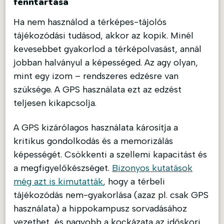
fenntartása
Ha nem használod a térképes-tájolós
tájékozódási tudásod, akkor az kopik. Minél
kevesebbet gyakorlod a térképolvasást, annál
jobban halványul a képességed. Az agy olyan,
mint egy izom – rendszeres edzésre van
szüksége. A GPS használata ezt az edzést
teljesen kikapcsolja.
A GPS kizárólagos használata károsítja a
kritikus gondolkodás és a memorizálás
képességét. Csökkenti a szellemi kapacitást és
a megfigyelőkészséget.
Bizonyos kutatások
még azt is kimutatták
, hogy a térbeli
tájékozódás nem-gyakorlása (azaz pl. csak GPS
használata) a hippokampusz sorvadásához
vezethet, és nagyobb a kockázata az időskori