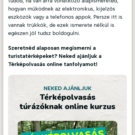
tudod, ha van arra vonatkozó alapismereted,
hogyan működnek az elektronikus, kijelzős
eszközök vagy a telefonos appok. Persze itt is
vannak trükkök, de ezek ismerete nélkül is
egészen jól tudsz boldogulni.
Szeretnéd alaposan megismerni a
turistatérképeket? Neked ajánljuk a
Térképolvasás online tanfolyamot!
NEKED AJÁNLJUK
Térképolvasás
túrázóknak online kurzus