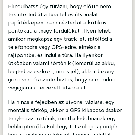
Elindulhatsz úgy túrázni, hogy előtte nem
tekintetted át a túra teljes útvonalát
papírtérképen, nem nézted át a kritikus
pontokat, a „nagy fordulókat”. Ilyen lehet,
amikor megkapsz egy track-et, rátöltöd a
telefonodra vagy GPS-edre, elmész a
rajtpontba, és indul a túra. Ha ilyenkor
útközben valami történik (lemerül az akku,
leejted az eszközt, nincs jel), akkor bizony
gond van, és szinte biztos, hogy nem tudod
végigjárni a tervezett útvonalat.
Ha nincs a fejedben az útvonal vázlata, egy
mentális térkép, akkor a GPS kikapcsolásakor
tényleg az történik, mintha ledobnának egy
helikopterről a Föld egy tetszőleges pontján.
Persze nyilván emlékszel, honnan indultál,