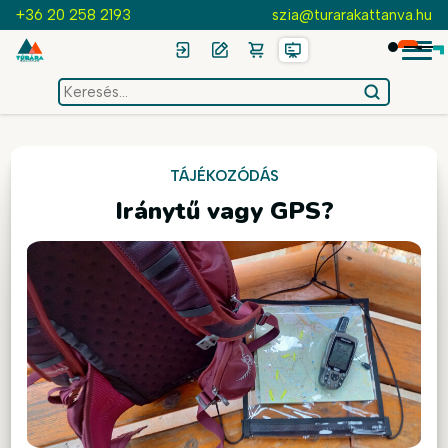
+36 20 258 2193
szia@turarakattanva.hu
keresés
az
oldalon
TÁJÉKOZÓDÁS
Iránytű vagy GPS?