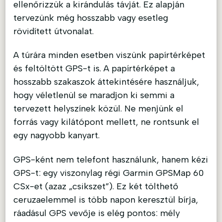
ellenőrizzük a kirándulás távját. Ez alapján
tervezünk még hosszabb vagy esetleg
rövidített útvonalat.
A túrára minden esetben viszünk papírtérképet
és feltöltött GPS-t is. A papírtérképet a
hosszabb szakaszok áttekintésére használjuk,
hogy véletlenül se maradjon ki semmi a
tervezett helyszínek közül. Ne menjünk el
forrás vagy kilátópont mellett, ne rontsunk el
egy nagyobb kanyart.
GPS-ként nem telefont használunk, hanem kézi
GPS-t: egy viszonylag régi Garmin GPSMap 60
CSx-et (azaz „csikszet”). Ez két tölthető
ceruzaelemmel is több napon keresztül bírja,
ráadásul GPS vevője is elég pontos: mély