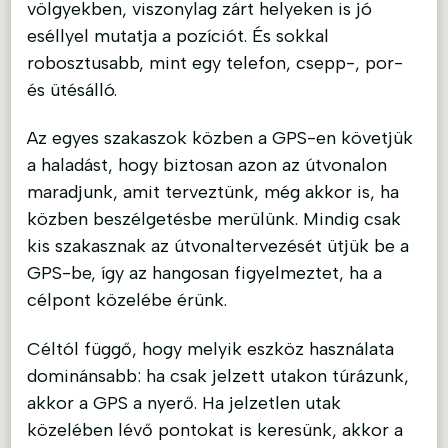
völgyekben, viszonylag zárt helyeken is jó
eséllyel mutatja a pozíciót. És sokkal
robosztusabb, mint egy telefon, csepp-, por-
és ütésálló.
Az egyes szakaszok közben a GPS-en követjük
a haladást, hogy biztosan azon az útvonalon
maradjunk, amit terveztünk, még akkor is, ha
közben beszélgetésbe merülünk. Mindig csak
kis szakasznak az útvonaltervezését ütjük be a
GPS-be, így az hangosan figyelmeztet, ha a
célpont közelébe érünk.
Céltól függő, hogy melyik eszköz használata
dominánsabb: ha csak jelzett utakon túrázunk,
akkor a GPS a nyerő. Ha jelzetlen utak
közelében lévő pontokat is keresünk, akkor a