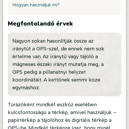
Hogyan használjuk mi?
Megfontolandó érvek
Nagyon sokan hasonlítják össze az
iránytűt a GPS-szel, de ennek nem sok
értelme van. Az iránytű vagy tájoló a
mágneses északi irányt mutatja meg, a
GPS pedig a pillanatnyi helyzet
koordinátáit. A kettőnek semmi köze
egymáshoz.
Túrázóként mindkét eszköz esetében
kulcsfontosságú a térkép, amivel használjuk –
papírtérkép a tájolóhoz és digitális térkép a
GPS-be. Mindkét térképre igaz, hogy minél