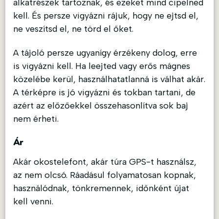
alkatrészek tartoznak, és ezeket mind cipelned
kell. És persze vigyázni rájuk, hogy ne ejtsd el,
ne veszítsd el, ne törd el őket.
A tájoló persze ugyanígy érzékeny dolog, erre
is vigyázni kell. Ha leejted vagy erős mágnes
közelébe kerül, használhatatlanná is válhat akár.
A térképre is jó vigyázni és tokban tartani, de
azért az előzőekkel összehasonlítva sok baj
nem érheti.
Ár
Akár okostelefont, akár túra GPS-t használsz,
az nem olcsó. Ráadásul folyamatosan kopnak,
használódnak, tönkremennek, időnként újat
kell venni.